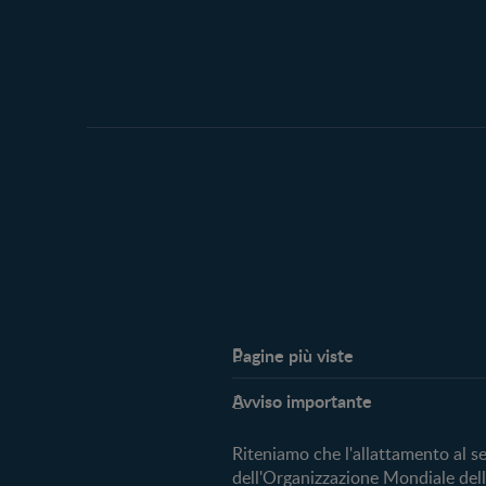
Pagine più viste​
Supporto
Avviso importante
My Expert
FAQ
Riteniamo che l'allattamento al s
Contattaci
dell'Organizzazione Mondiale della