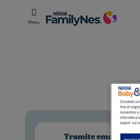
Menu
Cliccando sul 
fine di migli
consentire a n
informativa s
cookie" sul n
Tramite email
Impostaz