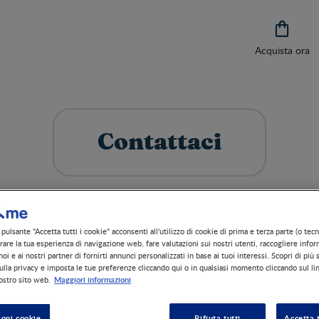

Acquista ora
Contattaci
pulsante "Accetta tutti i cookie" acconsenti all'utilizzo di cookie di prima e terza parte (o tecn
orare la tua esperienza di navigazione web, fare valutazioni sui nostri utenti, raccogliere infor
oi e ai nostri partner di fornirti annunci personalizzati in base ai tuoi interessi. Scopri di più 
ulla privacy e imposta le tue preferenze cliccando qui o in qualsiasi momento cliccando sul li
Maggiori informazioni
ostro sito web.
ioni cookie
Rifiuta tutti
Accetta t