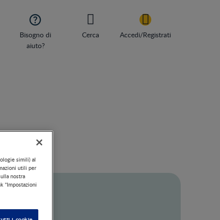

Bisogno di
Cerca
Accedi/Registrati
aiuto?
ologie simili) al
mazioni utili per
sulla nostra
nk "Impostazioni
utti i cookie