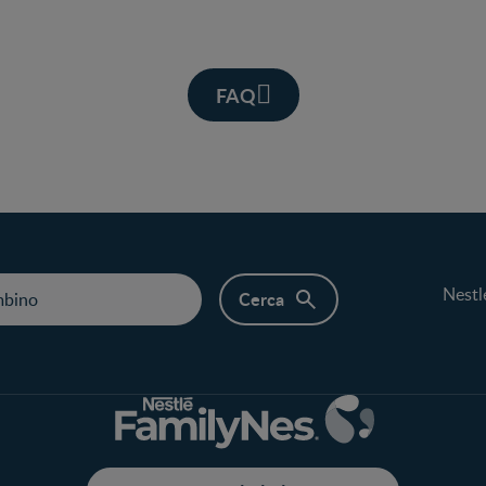
FAQ
Nestl