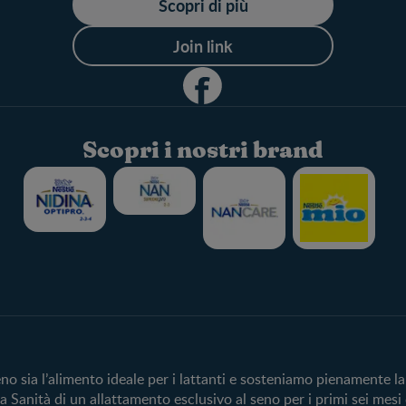
Scopri di più
Join link
Scopri i nostri brand
Club
Acquista
Club Benefits
Cerca prodotto
Accedi/registrati
I nostri brand
eno sia l’alimento ideale per i lattanti e sosteniamo pienamente
 Sanità di un allattamento esclusivo al seno per i primi sei mesi
Cerca un negozi