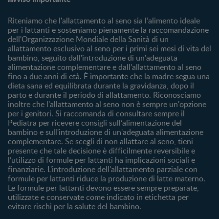
My Expert
Club Benefits
FAQ
Accedi/registrati
Riteniamo che l'allattamento al seno sia l’alimento ideale
Contattaci
per i lattanti e sosteniamo pienamente la raccomandazione
dell'Organizzazione Mondiale della Sanità di un
Chi Siamo
allattamento esclusivo al seno per i primi sei mesi di vita del
bambino, seguito dall'introduzione di un'adeguata
Acquista
alimentazione complementare e dall'allattamento al seno
Cerca prodotto
fino a due anni di età. È importante che la madre segua una
I nostri brand
dieta sana ed equilibrata durante la gravidanza, dopo il
parto e durante il periodo di allattamento. Riconosciamo
Cerca un negozio
inoltre che l'allattamento al seno non è sempre un'opzione
per i genitori. Si raccomanda di consultare sempre il
Pediatra per ricevere consigli sull’alimentazione del
bambino e sull'introduzione di un'adeguata alimentazione
complementare. Se scegli di non allattare al seno, tieni
presente che tale decisione è difficilmente reversibile e
l’utilizzo di formule per lattanti ha implicazioni sociali e
finanziarie. L'introduzione dell'allattamento parziale con
formule per lattanti riduce la produzione di latte materno.
Le formule per lattanti devono essere sempre preparate,
utilizzate e conservate come indicato in etichetta per
evitare rischi per la salute del bambino.