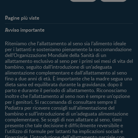
Pagine più viste​
Supporto
Club
Avviso importante
My Expert
Club Benefits
FAQ
Accedi/registrati
Riteniamo che l'allattamento al seno sia l’alimento ideale
Contattaci
per i lattanti e sosteniamo pienamente la raccomandazione
dell'Organizzazione Mondiale della Sanità di un
Chi Siamo
allattamento esclusivo al seno per i primi sei mesi di vita del
bambino, seguito dall'introduzione di un'adeguata
Acquista
alimentazione complementare e dall'allattamento al seno
Cerca prodotto
fino a due anni di età. È importante che la madre segua una
I nostri brand
dieta sana ed equilibrata durante la gravidanza, dopo il
parto e durante il periodo di allattamento. Riconosciamo
Cerca un negozio
inoltre che l'allattamento al seno non è sempre un'opzione
per i genitori. Si raccomanda di consultare sempre il
Pediatra per ricevere consigli sull’alimentazione del
bambino e sull'introduzione di un'adeguata alimentazione
complementare. Se scegli di non allattare al seno, tieni
presente che tale decisione è difficilmente reversibile e
l’utilizzo di formule per lattanti ha implicazioni sociali e
finanziarie. L'introduzione dell'allattamento parziale con