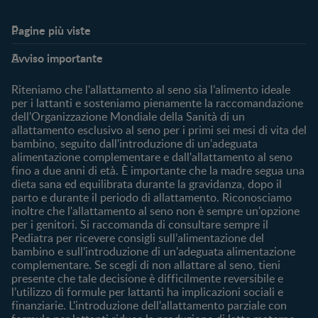
Pagine più viste​
Supporto
Club
Avviso importante
My Expert
Club Benefits
FAQ
Accedi/registrati
Riteniamo che l'allattamento al seno sia l’alimento ideale
Contattaci
per i lattanti e sosteniamo pienamente la raccomandazione
dell'Organizzazione Mondiale della Sanità di un
Chi Siamo
allattamento esclusivo al seno per i primi sei mesi di vita del
bambino, seguito dall'introduzione di un'adeguata
Acquista
alimentazione complementare e dall'allattamento al seno
Cerca prodotto
fino a due anni di età. È importante che la madre segua una
I nostri brand
dieta sana ed equilibrata durante la gravidanza, dopo il
parto e durante il periodo di allattamento. Riconosciamo
Cerca un negozio
inoltre che l'allattamento al seno non è sempre un'opzione
per i genitori. Si raccomanda di consultare sempre il
Pediatra per ricevere consigli sull’alimentazione del
bambino e sull'introduzione di un'adeguata alimentazione
complementare. Se scegli di non allattare al seno, tieni
presente che tale decisione è difficilmente reversibile e
l’utilizzo di formule per lattanti ha implicazioni sociali e
finanziarie. L'introduzione dell'allattamento parziale con