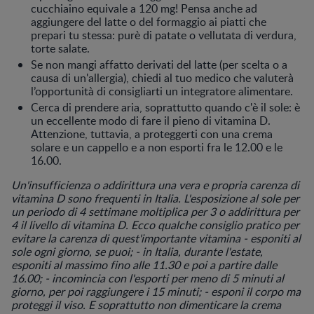
cucchiaino equivale a 120 mg! Pensa anche ad
aggiungere del latte o del formaggio ai piatti che
prepari tu stessa: purè di patate o vellutata di verdura,
torte salate.
Se non mangi affatto derivati del latte (per scelta o a
causa di un'allergia), chiedi al tuo medico che valuterà
l’opportunità di consigliarti un integratore alimentare.
Cerca di prendere aria, soprattutto quando c'è il sole: è
un eccellente modo di fare il pieno di vitamina D.
Attenzione, tuttavia, a proteggerti con una crema
solare e un cappello e a non esporti fra le 12.00 e le
16.00.
Un'insufficienza o addirittura una vera e propria carenza di
vitamina D sono frequenti in Italia. L'esposizione al sole per
un periodo di 4 settimane moltiplica per 3 o addirittura per
4 il livello di vitamina D. Ecco qualche consiglio pratico per
evitare la carenza di quest'importante vitamina - esponiti al
sole ogni giorno, se puoi; - in Italia, durante l'estate,
esponiti al massimo fino alle 11.30 e poi a partire dalle
16.00; - incomincia con l'esporti per meno di 5 minuti al
giorno, per poi raggiungere i 15 minuti; - esponi il corpo ma
proteggi il viso. E soprattutto non dimenticare la crema