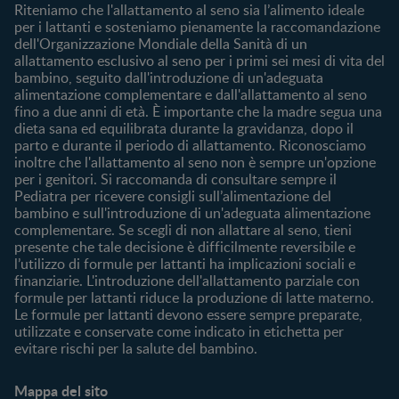
Riteniamo che l'allattamento al seno sia l’alimento ideale
Contattaci
per i lattanti e sosteniamo pienamente la raccomandazione
dell'Organizzazione Mondiale della Sanità di un
Chi Siamo
allattamento esclusivo al seno per i primi sei mesi di vita del
bambino, seguito dall'introduzione di un'adeguata
Acquista
alimentazione complementare e dall'allattamento al seno
Cerca prodotto
fino a due anni di età. È importante che la madre segua una
I nostri brand
dieta sana ed equilibrata durante la gravidanza, dopo il
parto e durante il periodo di allattamento. Riconosciamo
Cerca un negozio
inoltre che l'allattamento al seno non è sempre un'opzione
per i genitori. Si raccomanda di consultare sempre il
Pediatra per ricevere consigli sull’alimentazione del
bambino e sull'introduzione di un'adeguata alimentazione
complementare. Se scegli di non allattare al seno, tieni
presente che tale decisione è difficilmente reversibile e
l’utilizzo di formule per lattanti ha implicazioni sociali e
finanziarie. L'introduzione dell'allattamento parziale con
formule per lattanti riduce la produzione di latte materno.
Le formule per lattanti devono essere sempre preparate,
utilizzate e conservate come indicato in etichetta per
evitare rischi per la salute del bambino.
Mappa del sito