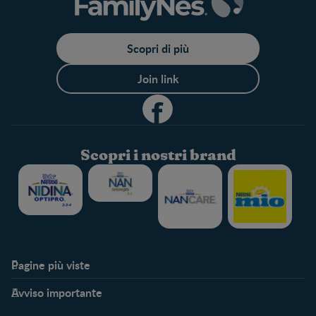
Scopri di più
Join link
Scopri i nostri brand
Pagine più viste​
Supporto
Club
Avviso importante
My Expert
Club Benefits
FAQ
Accedi/registrati