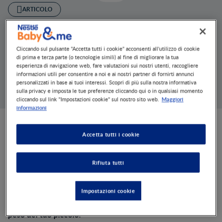
ARTICOLO
Ventinovesima
settimana
Cliccando sul pulsante "Accetta tutti i cookie" acconsenti all'utilizzo di cookie
di prima e terza parte (o tecnologie simili) al fine di migliorare la tua
SET 2, 2022
2 MINS
esperienza di navigazione web, fare valutazioni sui nostri utenti, raccogliere
Occhi, naso, bocca, ditini…sei semplicemente perfetto.
informazioni utili per consentire a noi e ai nostri partner di fornirti annunci
personalizzati in base ai tuoi interessi. Scopri di più sulla nostra informativa
ventinovesima settimana di gravidanza
Scopri di più sulla
.
sulla privacy e imposta le tue preferenze cliccando qui o in qualsiasi momento
Maggiori
cliccando sul link "Impostazioni cookie" sul nostro sito web.
informazioni
Sviluppo del bambino
Accetta tutti i cookie
tuo bambino
Il
si prepara al grande giorno: i padiglioni
Rifiuta tutti
auricolari sono addossati alla testa e i suoi occhi hanno
stimoli esterni
lunghe ciglia. È sempre più sensibile agli
e
reagisce di conseguenza. Si sta sviluppando
Impostazioni cookie
meravigliosamente: ogni settimana il tuo peso cresce di
aumento di
circa 300-400 grammi che si traduce in un
peso del tuo piccolo
!