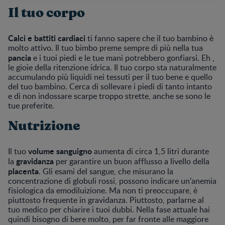
Il tuo corpo
Calci e battiti cardiaci
ti fanno sapere che il tuo bambino è
molto attivo. Il tuo bimbo preme sempre di più nella tua
pancia
e i tuoi piedi e le tue mani potrebbero gonfiarsi. Eh ,
le gioie della ritenzione idrica. Il tuo corpo sta naturalmente
accumulando più liquidi nei tessuti per il tuo bene e quello
del tuo bambino. Cerca di sollevare i piedi di tanto intanto
e di non indossare scarpe troppo strette, anche se sono le
tue preferite.
Nutrizione
volume sanguigno
Il tuo
aumenta di circa 1,5 litri durante
gravidanza
la
per garantire un buon afflusso a livello della
placenta
. Gli esami del sangue, che misurano la
concentrazione di globuli rossi, possono indicare un'anemia
fisiologica da emodiluizione. Ma non ti preoccupare, è
piuttosto frequente in gravidanza. Piuttosto, parlarne al
tuo medico per chiarire i tuoi dubbi. Nella fase attuale hai
quindi bisogno di bere molto, per far fronte alle maggiore