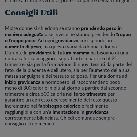
e, oltre a frutta e verdura, preferisci pane e cereali integrali.
Consigli Utili
prendendo peso in
Molte donne si chiedono se stanno
maniera adeguata
troppo
o se invece ne stanno prendendo
o troppo poco
gravidanza
. Ad ogni
corrisponde un
aumento di peso
, ma questo varia da donna a donna.
gravidanza
futura mamma
Durante la
la
ha bisogno di una
quota calorica maggiore, soprattutto a partire dal 2°
trimestre, sia per la formazione di nuovi tessuti da parte del
feto, della placenta e dell'utero, sia per l'aumento della sua
massa sanguigna e del tessuto adiposo. Per una donna ad
inizio gravidanza
e normopeso, si raccomandano poco
meno di 300 calorie in più al giorno a partire dal secondo
terzo trimestre
trimestre e circa 500 calorie nel
per
garantire un corretto accrescimento del feto: questo
fabbisogno calorico
incremento nel
è facilmente
alimentazione in gravidanza
raggiungibile con un’
correttamente bilanciata. Chiedi comunque sempre
consiglio al tuo medico.