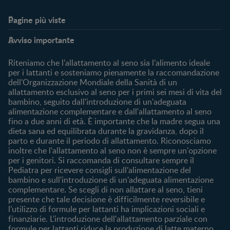
Pagine più viste​
Supporto
Club
Avviso importante
My Expert
Club Benefits
FAQ
Accedi/registrati
Riteniamo che l'allattamento al seno sia l’alimento ideale
Contattaci
per i lattanti e sosteniamo pienamente la raccomandazione
dell'Organizzazione Mondiale della Sanità di un
Chi Siamo
allattamento esclusivo al seno per i primi sei mesi di vita del
bambino, seguito dall'introduzione di un'adeguata
Acquista
alimentazione complementare e dall'allattamento al seno
Cerca prodotto
fino a due anni di età. È importante che la madre segua una
I nostri brand
dieta sana ed equilibrata durante la gravidanza, dopo il
parto e durante il periodo di allattamento. Riconosciamo
Cerca un negozio
inoltre che l'allattamento al seno non è sempre un'opzione
per i genitori. Si raccomanda di consultare sempre il
Pediatra per ricevere consigli sull’alimentazione del
bambino e sull'introduzione di un'adeguata alimentazione
complementare. Se scegli di non allattare al seno, tieni
presente che tale decisione è difficilmente reversibile e
l’utilizzo di formule per lattanti ha implicazioni sociali e
finanziarie. L'introduzione dell'allattamento parziale con
formule per lattanti riduce la produzione di latte materno.