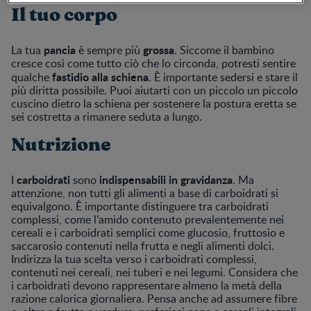
Il tuo corpo
pancia
grossa
La tua
è sempre più
. Siccome il bambino
cresce così come tutto ciò che lo circonda, potresti sentire
fastidio alla schiena
qualche
. È importante sedersi e stare il
più diritta possibile. Puoi aiutarti con un piccolo un piccolo
cuscino dietro la schiena per sostenere la postura eretta se
sei costretta a rimanere seduta a lungo.
Nutrizione
carboidrati
indispensabili in gravidanza
I
sono
. Ma
attenzione, non tutti gli alimenti a base di carboidrati si
equivalgono. È importante distinguere tra carboidrati
complessi, come l’amido contenuto prevalentemente nei
cereali e i carboidrati semplici come glucosio, fruttosio e
saccarosio contenuti nella frutta e negli alimenti dolci.
Indirizza la tua scelta verso i carboidrati complessi,
contenuti nei cereali, nei tuberi e nei legumi. Considera che
i carboidrati devono rappresentare almeno la metà della
razione calorica giornaliera. Pensa anche ad assumere fibre