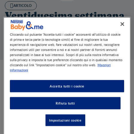
ARTICOLO
Ventiduesima settimana
SET 2, 2022
2 MINS
Il bambino inizia a muoversi molto di più: sta facendo
Cliccando sul pulsante "Accetta tutti i cookie" acconsenti all'utilizzo di cookie
ginnastica per esercitarsi!
di prima e terza parte (o tecnologie simili) al fine di migliorare la tua
esperienza di navigazione web, fare valutazioni sui nostri utenti, raccogliere
ventiduesima settimana di gravidanza
Scopri di più sulla
.
informazioni utili per consentire a noi e ai nostri partner di fornirti annunci
personalizzati in base ai tuoi interessi. Scopri di più sulla nostra informativa
sulla privacy e imposta le tue preferenze cliccando qui o in qualsiasi momento
Maggiori
cliccando sul link "Impostazioni cookie" sul nostro sito web.
informazioni
Sviluppo del bambino
Accetta tutti i cookie
Il bambino ha ancora le palpebre chiuse, ma gli occhi
continuano il suo sviluppo. Con il 6° mese di gravidanza il
bambino si muove sempre di più e fa in media da 20 a 60
Rifiuta tutti
movimenti ogni mezz’ora: muove le braccia, le gambe, gira il
busto. Ad oggi non si conosce la relazione tra il numero dei
movimenti prima della nascita ed il successivo “carattere”
Impostazioni cookie
del bambino: un feto agitato non sarà necessariamente un
bambino agitato!