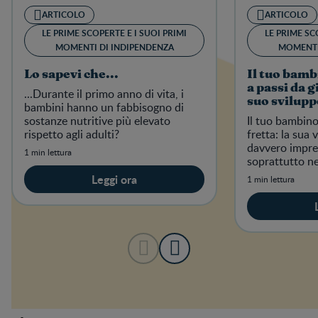
ARTICOLO
ARTICOLO
LE PRIME SCOPERTE E I SUOI PRIMI
LE PRIME SC
MOMENTI DI INDIPENDENZA
MOMENTI
Lo sapevi che...
Il tuo bamb
a passi da g
...Durante il primo anno di vita, i
suo svilup
bambini hanno un fabbisogno di
sostanze nutritive più elevato
Il tuo bambino
rispetto agli adulti?
fretta: la sua 
davvero impre
1 min lettura
soprattutto ne
dopo il parto!
Leggi ora
1 min lettura