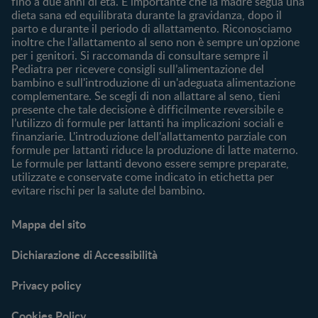
fino a due anni di età. È importante che la madre segua una
I nostri brand
dieta sana ed equilibrata durante la gravidanza, dopo il
parto e durante il periodo di allattamento. Riconosciamo
Cerca un negozio
inoltre che l'allattamento al seno non è sempre un'opzione
per i genitori. Si raccomanda di consultare sempre il
Pediatra per ricevere consigli sull’alimentazione del
bambino e sull'introduzione di un'adeguata alimentazione
complementare. Se scegli di non allattare al seno, tieni
presente che tale decisione è difficilmente reversibile e
l’utilizzo di formule per lattanti ha implicazioni sociali e
finanziarie. L'introduzione dell'allattamento parziale con
formule per lattanti riduce la produzione di latte materno.
Le formule per lattanti devono essere sempre preparate,
utilizzate e conservate come indicato in etichetta per
evitare rischi per la salute del bambino.
Mappa del sito
Dichiarazione di Accessibilità
Privacy policy
Cookies Policy