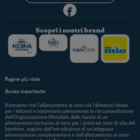
Scopri i nostri brand
Pagine più viste​
Supporto
Club
Avviso importante
My Expert
Club Benefits
FAQ
Accedi/registrati
Riteniamo che l'allattamento al seno sia l’alimento ideale
Contattaci
per i lattanti e sosteniamo pienamente la raccomandazione
dell'Organizzazione Mondiale della Sanità di un
Chi Siamo
allattamento esclusivo al seno per i primi sei mesi di vita del
bambino, seguito dall'introduzione di un'adeguata
Acquista
alimentazione complementare e dall'allattamento al seno
Cerca prodotto