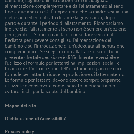
bambino, seguito dall'introduzione di un'adeguata
Acquista
alimentazione complementare e dall'allattamento al seno
Cerca prodotto
fino a due anni di età. È importante che la madre segua una
I nostri brand
dieta sana ed equilibrata durante la gravidanza, dopo il
parto e durante il periodo di allattamento. Riconosciamo
Cerca un negozio
inoltre che l'allattamento al seno non è sempre un'opzione
per i genitori. Si raccomanda di consultare sempre il
Pediatra per ricevere consigli sull’alimentazione del
bambino e sull'introduzione di un'adeguata alimentazione
complementare. Se scegli di non allattare al seno, tieni
presente che tale decisione è difficilmente reversibile e
l’utilizzo di formule per lattanti ha implicazioni sociali e
finanziarie. L'introduzione dell'allattamento parziale con
formule per lattanti riduce la produzione di latte materno.
Le formule per lattanti devono essere sempre preparate,
utilizzate e conservate come indicato in etichetta per
evitare rischi per la salute del bambino.
Mappa del sito
Dichiarazione di Accessibilità
Privacy policy