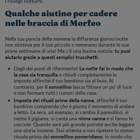
i risvegli notturni.
Qualche aiutino per cadere
nelle braccia di Morfeo
Nella tua pancia della mamma la differenza giorno/notte
non esisteva per il tuo piccolo e nemmeno durante le sue
tu puoi
prime settimane di vita! Ma c'è una buona notizia:
aiutarlo grazie a questi semplici trucchetti
.
La notte fai in modo che
Dagli dei punti di riferimento!
la casa sia tranquilla
e chiudi completamente le
imposte affinché il tuo bambino sia al buio. Al
il sonnellino
contrario, per
lascia filtrare un po' di luce
e non fermare tutti i rumori della casa.
Imposta dei rituali prima della nanna
, affinché il tuo
bambino comprenda che è giunto il momento di andare
a letto. La sera, ad esempio, si cambia il pannolino, si
ninna nanna
mette il pigiama, si canta una
e si fanno le
coccole. Quando sarà più grande potrete anche leggere
una storia insieme. Stai attenta a non ripetere lo stesso
sonnellino pomeridiano
rituale prima del
, in modo che