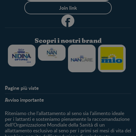
Join link
Scopri i nostri brand
Pagine più viste​
Supporto
Club
Avviso importante
My Expert
Club Benefits
FAQ
Accedi/registrati
Riteniamo che l'allattamento al seno sia l’alimento ideale
Contattaci
per i lattanti e sosteniamo pienamente la raccomandazione
dell'Organizzazione Mondiale della Sanità di un
Chi Siamo
allattamento esclusivo al seno per i primi sei mesi di vita del