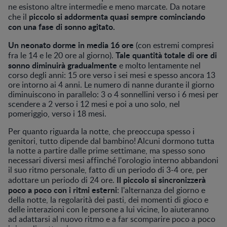
ne esistono altre intermedie e meno marcate. Da notare
piccolo si addormenta quasi sempre cominciando
che il
con una fase di sonno agitato.
Un neonato dorme in media 16 ore
(con estremi compresi
Tale quantità totale di ore di
fra le 14 e le 20 ore al giorno).
sonno diminuirà gradualmente
e molto lentamente nel
corso degli anni: 15 ore verso i sei mesi e spesso ancora 13
ore intorno ai 4 anni. Le numero di nanne durante il giorno
diminuiscono in parallelo: 3 o 4 sonnellini verso i 6 mesi per
scendere a 2 verso i 12 mesi e poi a uno solo, nel
pomeriggio, verso i 18 mesi.
Per quanto riguarda la notte, che preoccupa spesso i
genitori, tutto dipende dal bambino! Alcuni dormono tutta
la notte a partire dalle prime settimane, ma spesso sono
necessari diversi mesi affinché l'orologio interno abbandoni
il suo ritmo personale, fatto di un periodo di 3-4 ore, per
Il piccolo si sincronizzerà
adottare un periodo di 24 ore.
poco a poco con i ritmi esterni
: l'alternanza del giorno e
della notte, la regolarità dei pasti, dei momenti di gioco e
delle interazioni con le persone a lui vicine, lo aiuteranno
ad adattarsi al nuovo ritmo e a far scomparire poco a poco