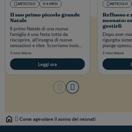
ARTICOLO
0-6 MESI
ARTICOLO
Il suo primo piccolo grande
Reflusso e 
Natale
neonato: c
gestirli
Il primo Natale di una nuova
famiglia è una festa tutta da
Dopo aver man
riscoprire, all’insegna di nuove
rigurgita siste
sensazioni e idee. Scorriamo insieme
piange spesso
le più belle.
3 mins lettura
2 mins lettura
Leggi ora
Come agevolare il sonno dei neonati
Home