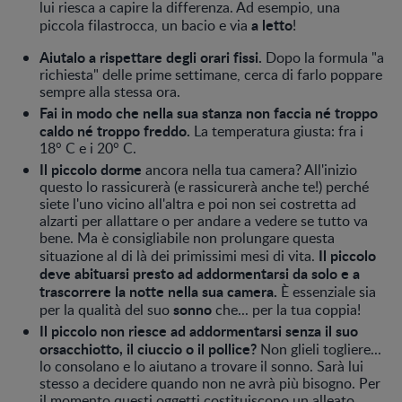
lui riesca a capire la differenza. Ad esempio, una
a letto
piccola filastrocca, un bacio e via
!
Aiutalo a rispettare degli orari fissi.
Dopo la formula "a
richiesta" delle prime settimane, cerca di farlo poppare
sempre alla stessa ora.
Fai in modo che nella sua stanza non faccia né troppo
caldo né troppo freddo.
La temperatura giusta: fra i
18° C e i 20° C.
Il piccolo dorme
ancora nella tua camera? All'inizio
questo lo rassicurerà (e rassicurerà anche te!) perché
siete l'uno vicino all'altra e poi non sei costretta ad
alzarti per allattare o per andare a vedere se tutto va
bene. Ma è consigliabile non prolungare questa
Il piccolo
situazione al di là dei primissimi mesi di vita.
deve abituarsi presto
ad addormentarsi da solo e a
trascorrere la notte nella sua camera.
È essenziale sia
sonno
per la qualità del suo
che... per la tua coppia!
Il piccolo non riesce ad addormentarsi senza il suo
orsacchiotto, il ciuccio o il pollice?
Non glieli togliere...
lo consolano e lo aiutano a trovare il sonno. Sarà lui
stesso a decidere quando non ne avrà più bisogno. Per
il momento questi oggetti costituiscono un alleato