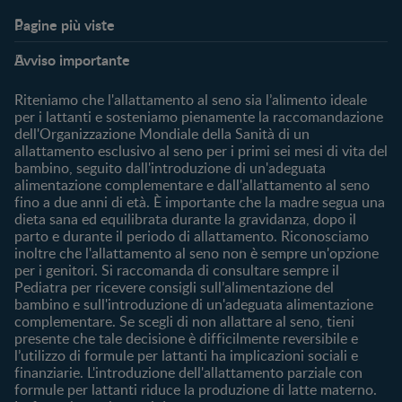
Pagine più viste​
Supporto
Club
Avviso importante
My Expert
Club Benefits
FAQ
Accedi/registrati
Riteniamo che l'allattamento al seno sia l’alimento ideale
Contattaci
per i lattanti e sosteniamo pienamente la raccomandazione
dell'Organizzazione Mondiale della Sanità di un
Chi Siamo
allattamento esclusivo al seno per i primi sei mesi di vita del
bambino, seguito dall'introduzione di un'adeguata
Acquista
alimentazione complementare e dall'allattamento al seno
Cerca prodotto
fino a due anni di età. È importante che la madre segua una
I nostri brand
dieta sana ed equilibrata durante la gravidanza, dopo il
parto e durante il periodo di allattamento. Riconosciamo
Cerca un negozio
inoltre che l'allattamento al seno non è sempre un'opzione
per i genitori. Si raccomanda di consultare sempre il
Pediatra per ricevere consigli sull’alimentazione del
bambino e sull'introduzione di un'adeguata alimentazione
complementare. Se scegli di non allattare al seno, tieni
presente che tale decisione è difficilmente reversibile e
l’utilizzo di formule per lattanti ha implicazioni sociali e
finanziarie. L'introduzione dell'allattamento parziale con
formule per lattanti riduce la produzione di latte materno.