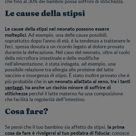
che fino al 30% dei bambini possa soffrire di stitichezza.
Le cause della stipsi
Le cause della stipsi nel neonato possono essere
molteplici.
Ad esempio, una delle cause possibili,
soprattutto dopo l'anno di età, è la tendenza a trattenere le
feci, spessa dovuta a un ricordo legato al dolore provato
durante la defecazione. Nel caso del neonato, oltre al ruolo
della microflora intestinale e delle modifiche
nell’alimentazione, è stata indagata, ad esempio, una
possibile relazione tra allergia alle proteine del latte
vaccino e insorgenza di stipsi. È stato inoltre provato che è
un neonato allattato al seno, tra i tanti
più probabile che in
vantaggi
, ha anche un rischio minore di soffrire di
stitichezza
perché il latte materno ha una composizione
che facilità la regolarità dell’'intestino.
Cosa fare?
la prima
Se pensi che il tuo bambino sia affetto da stipsi,
cosa da fare è rivolgersi al tuo pediatra di fiducia
: conosce