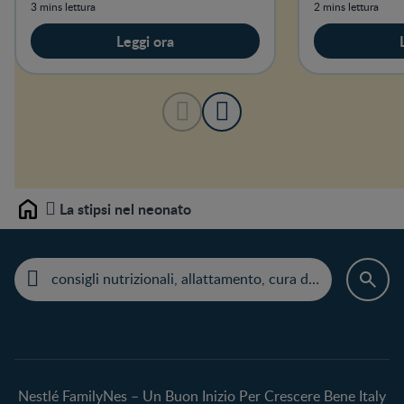
le più belle.
3 mins lettura
2 mins lettura
Leggi ora
La stipsi nel neonato
Home
Nestlé FamilyNes – Un Buon Inizio Per Crescere Bene Italy