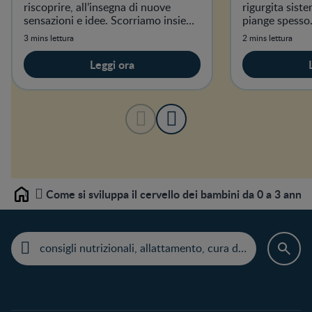
riscoprire, all’insegna di nuove
rigurgita siste
sensazioni e idee. Scorriamo insieme
piange spesso
le più belle.
3 mins lettura
2 mins lettura
Leggi ora
Come si sviluppa il cervello dei bambini da 0 a 3 anni?
Home