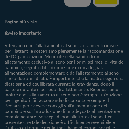
Pagine più viste​
Supporto
Club
Avviso importante
My Expert
Club Benefits
FAQ
Accedi/registrati
Riteniamo che l'allattamento al seno sia l’alimento ideale
Contattaci
per i lattanti e sosteniamo pienamente la raccomandazione
dell'Organizzazione Mondiale della Sanità di un
Chi Siamo
allattamento esclusivo al seno per i primi sei mesi di vita del
bambino, seguito dall'introduzione di un'adeguata
Acquista
alimentazione complementare e dall'allattamento al seno
Cerca prodotto
fino a due anni di età. È importante che la madre segua una
I nostri brand
dieta sana ed equilibrata durante la gravidanza, dopo il
parto e durante il periodo di allattamento. Riconosciamo
Cerca un negozio
inoltre che l'allattamento al seno non è sempre un'opzione
per i genitori. Si raccomanda di consultare sempre il
Pediatra per ricevere consigli sull’alimentazione del
bambino e sull'introduzione di un'adeguata alimentazione
complementare. Se scegli di non allattare al seno, tieni
presente che tale decisione è difficilmente reversibile e
l’utilizzo di formule per lattanti ha implicazioni sociali e