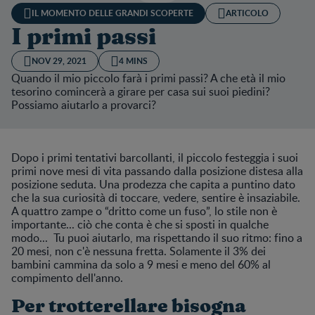
IL MOMENTO DELLE GRANDI SCOPERTE
ARTICOLO
I primi passi
NOV 29, 2021
4 MINS
Quando il mio piccolo farà i primi passi? A che età il mio
tesorino comincerà a girare per casa sui suoi piedini?
Possiamo aiutarlo a provarci?
Dopo i primi tentativi barcollanti, il piccolo festeggia i suoi
primi nove mesi di vita passando dalla posizione distesa alla
posizione seduta. Una prodezza che capita a puntino dato
che la sua curiosità di toccare, vedere, sentire è insaziabile.
A quattro zampe o “dritto come un fuso”, lo stile non è
importante... ciò che conta è che si sposti in qualche
modo... Tu puoi aiutarlo, ma rispettando il suo ritmo: fino a
20 mesi, non c'è nessuna fretta. Solamente il 3% dei
bambini cammina da solo a 9 mesi e meno del 60% al
compimento dell'anno.
Per trotterellare bisogna