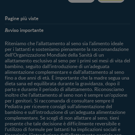
Pagine più viste​
Supporto
Club
Avviso importante
My Expert
Club Benefits
FAQ
Accedi/registrati
Riteniamo che l'allattamento al seno sia l’alimento ideale
Contattaci
per i lattanti e sosteniamo pienamente la raccomandazione
dell'Organizzazione Mondiale della Sanità di un
Chi Siamo
allattamento esclusivo al seno per i primi sei mesi di vita del
bambino, seguito dall'introduzione di un'adeguata
Acquista
alimentazione complementare e dall'allattamento al seno
Cerca prodotto
fino a due anni di età. È importante che la madre segua una
I nostri brand
dieta sana ed equilibrata durante la gravidanza, dopo il
parto e durante il periodo di allattamento. Riconosciamo
Cerca un negozio
inoltre che l'allattamento al seno non è sempre un'opzione
per i genitori. Si raccomanda di consultare sempre il
Pediatra per ricevere consigli sull’alimentazione del
bambino e sull'introduzione di un'adeguata alimentazione
complementare. Se scegli di non allattare al seno, tieni
presente che tale decisione è difficilmente reversibile e
l’utilizzo di formule per lattanti ha implicazioni sociali e
finanziarie. L'introduzione dell'allattamento parziale con