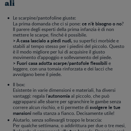
ali
Le scarpine/pantofoline giuste:
ce n'è bisogno o no
La prima domanda che ci si pone:
?
Il parere degli esperti della prima infanzia è di non
mettere le scarpe, finché è possibile.
> A casa lascialo a piedi nudi,
su superfici morbide e
stabili al tempo stesso per i piedini del piccolo. Questo
è il modo migliore per lui di acquisire il giusto
movimento d'appoggio e sollevamento del piede.
> Fuori casa adotta scarpe/pantofole flessibili
e
leggere, con una tomaia rinforzata e dei lacci che
avvolgano bene il piede.
Il box:
Esistente in varie dimensioni e materiali, ha diversi
autonomia
vantaggi: regala l'
al piccolo, che può
aggrapparsi alle sbarre per sgranchire le gambe senza
svolgere le tue
correre alcun rischio, e ti permette di
mansioni
nella stanza a fianco. Decisamente utile!
Aiutarlo, senza sollevargli troppo le braccia:
Per qualche settimana, o addirittura per due o tre mesi,