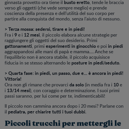
busto eretto
ginnasta provetto ora tiene il
, tende le braccia
verso gli oggetti (che vede sempre meglio) e prende
coscienza della presenza e dell'utilità del suo corpo per
partire alla conquista del mondo, senza l'aiuto di nessuno.
> Terza mossa: sedersi, tirare e in piedi!
9
12 mesi
Fra i
e i
, il piccolo elabora alcune strategie per
raggiungere gli oggetti del suo desiderio. Primi
gattonamenti
esperimenti in ginocchio
in piedi
, primi
e poi
aggrappandosi alle mani di papà e mamma.... Anche se
l'equilibrio non è ancora stabile, il piccolo acquisisce
posture in piedi/seduto
fiducia in se stesso alternando le
.
> Quarta fase: in piedi, un passo, due e... è ancora in piedi!
Vittoria!
da solo
10
Ora non gli rimane che provarci
(in media fra i
e
13/14 mesi
i
), con coraggio e determinazione. I suoi primi
passi saranno, per lui come per te, indimenticabili!
Il piccolo non cammina ancora dopo i 20 mesi? Parlane con
pediatra, per chiarire tutti i tuoi dubbi
il
.
Piccoli trucchi per mettergli le