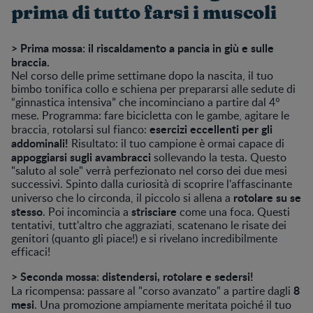
prima di tutto farsi i muscoli
> Prima mossa: il riscaldamento a pancia in giù e sulle
braccia.
Nel corso delle prime settimane dopo la nascita, il tuo
bimbo tonifica collo e schiena per prepararsi alle sedute di
“ginnastica intensiva” che incominciano a partire dal 4°
mese. Programma: fare bicicletta con le gambe, agitare le
esercizi eccellenti per gli
braccia, rotolarsi sul fianco:
addominali!
Risultato: il tuo campione è ormai capace di
appoggiarsi sugli avambracci
sollevando la testa. Questo
"saluto al sole" verrà perfezionato nel corso dei due mesi
successivi. Spinto dalla curiosità di scoprire l'affascinante
rotolare su se
universo che lo circonda, il piccolo si allena a
stesso
strisciare
. Poi incomincia a
come una foca. Questi
tentativi, tutt'altro che aggraziati, scatenano le risate dei
genitori (quanto gli piace!) e si rivelano incredibilmente
efficaci!
> Seconda mossa: distendersi, rotolare e sedersi!
8
La ricompensa: passare al "corso avanzato" a partire dagli
mesi
. Una promozione ampiamente meritata poiché il tuo