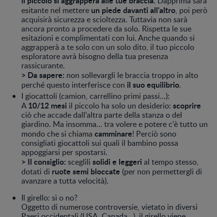
il piccolo si aggrapperà alle tue braccia.
Dapprima sarà
un piede davanti all'altro
esitante nel mettere
, poi però
acquisirà sicurezza e scioltezza. Tuttavia non sarà
ancora pronto a procedere da solo. Rispetta le sue
esitazioni e complimentati con lui. Anche quando si
aggrapperà a te solo con un solo dito, il tuo piccolo
esploratore avrà bisogno della tua presenza
rassicurante.
> Da sapere:
non sollevargli le braccia troppo in alto
il suo equilibrio
perché questo interferisce con
.
I giocattoli (camion, carrellino primi passi...):
10/12 mesi
scoprire
A
il piccolo ha solo un desiderio:
ciò che accade dall'altra parte della stanza o del
giardino. Ma insomma... tra volere e potere c'è tutto un
camminare
mondo che si chiama
! Perciò sono
consigliati giocattoli sui quali il bambino possa
appoggiarsi per spostarsi.
> Il consiglio:
solidi e leggeri
sceglili
al tempo stesso,
ruote semi bloccate
dotati di
(per non permettergli di
avanzare a tutta velocità).
Il girello: sì o no?
Oggetto di numerose controversie, vietato in diversi
Paesi occidentali (USA, Canada...), il girello viene