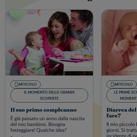
ARTICOLO
ARTICOLO
IL MOMENTO DELLE GRANDI
LE PRIME SC
SCOPERTE
MOMENTI
Il suo primo compleanno
Diarrea del
fare?
È già passato un anno dalla nascita
del mio bambino. Bisogna
Il mio piccolo
festeggiare! Qualche idea?
giorni. Si trat
incidente di p