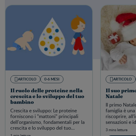
ARTICOLO
0-6 MESI
ARTICOLO
Il ruolo delle proteine nella
Il suo prim
crescita e lo sviluppo del tuo
Natale
bambino
Il primo Natal
Crescita e sviluppo: Le proteine
famiglia è una
forniscono i "mattoni" principali
riscoprire, all
dell'organismo, fondamentali per la
sensazioni e i
crescita e lo sviluppo del tuo
le più belle.
3 mins lettura
bambino.
1 min lettura