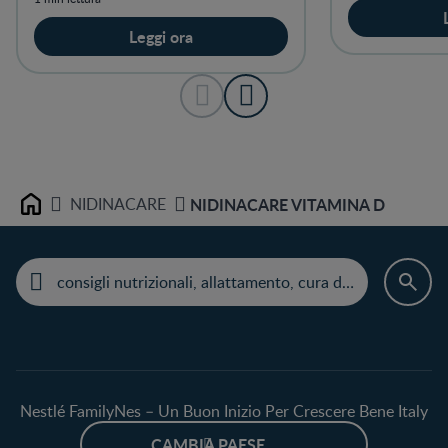
Leggi ora
NIDINACARE
NIDINACARE VITAMINA D
Home
Nestlé FamilyNes – Un Buon Inizio Per Crescere Bene Italy
CAMBIA PAESE