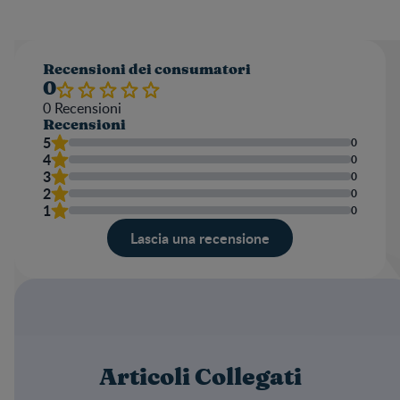
Recensioni dei consumatori​
0
0
Recensioni
Recensioni
5
0
4
0
3
0
2
0
1
0
Lascia una recensione​
Valutazione
Namn
Articoli Collegati
Lascia la tua recensione