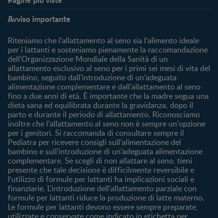
Supporto
Club
Avviso importante
My Expert
Club Benefits
FAQ
Accedi/registrati
Riteniamo che l'allattamento al seno sia l’alimento ideale
Contattaci
per i lattanti e sosteniamo pienamente la raccomandazione
dell'Organizzazione Mondiale della Sanità di un
Chi Siamo
allattamento esclusivo al seno per i primi sei mesi di vita del
bambino, seguito dall'introduzione di un'adeguata
Acquista
alimentazione complementare e dall'allattamento al seno
Cerca prodotto
fino a due anni di età. È importante che la madre segua una
I nostri brand
dieta sana ed equilibrata durante la gravidanza, dopo il
parto e durante il periodo di allattamento. Riconosciamo
Cerca un negozio
inoltre che l'allattamento al seno non è sempre un'opzione
per i genitori. Si raccomanda di consultare sempre il
Pediatra per ricevere consigli sull’alimentazione del
bambino e sull'introduzione di un'adeguata alimentazione
complementare. Se scegli di non allattare al seno, tieni
presente che tale decisione è difficilmente reversibile e
l’utilizzo di formule per lattanti ha implicazioni sociali e
finanziarie. L'introduzione dell'allattamento parziale con
formule per lattanti riduce la produzione di latte materno.
Le formule per lattanti devono essere sempre preparate,
utilizzate e conservate come indicato in etichetta per